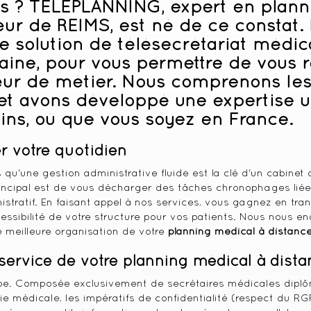
ts ? TELEPLANNING, expert en
plann
r de REIMS, est né de ce constat. 
une solution de télésecrétariat médic
ine, pour vous permettre de vous r
cœur de métier. Nous comprenons le
et avons développé une expertise 
ins, où que vous soyez en France.
er votre quotidien
 qu'une gestion administrative fluide est la clé d'un cabinet
principal est de vous décharger des tâches chronophages liées
stratif. En faisant appel à nos services, vous gagnez en tranq
essibilité de votre structure pour vos patients. Nous nous en
e meilleure organisation de votre
planning médical à distanc
ervice de votre planning médical à dista
ipe. Composée exclusivement de secrétaires médicales diplô
ie médicale, les impératifs de confidentialité (respect du RG