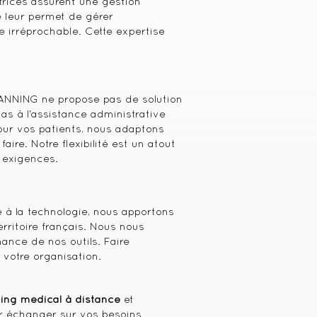
atrices assurent une gestion
e leur permet de gérer
 irréprochable. Cette expertise
ANNING ne propose pas de solution
as à l'assistance administrative
pour vos patients, nous adaptons
ire. Notre flexibilité est un atout
 exigences.
 à la technologie, nous apportons
rritoire français. Nous nous
ance de nos outils. Faire
e votre organisation.
ning médical à distance
et
our échanger sur vos besoins