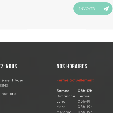
ez-nous
Nos horaires
Clément Ader
Fermé actuellement
EIMS
Samedi
08h-12h
le numéro
Dimanche
Fermé
Lundi
08h-19h
Mardi
08h-19h
Mercredi
08h-19h