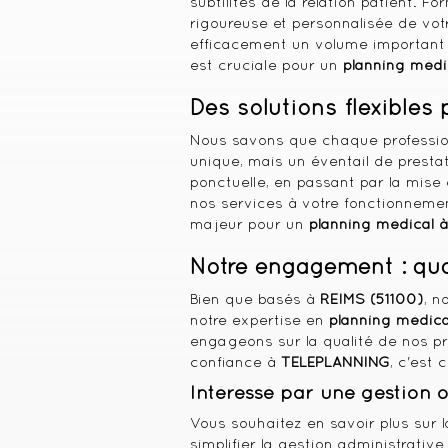
subtilités de la relation patient. 
rigoureuse et personnalisée de vot
efficacement un volume important d
est cruciale pour un
planning médi
Des solutions flexibles
Nous savons que chaque professio
unique, mais un éventail de presta
ponctuelle, en passant par la mise
nos services à votre fonctionnement
majeur pour un
planning médical à
Notre engagement : qual
Bien que basés à
REIMS (51100)
, n
notre expertise en
planning médica
engageons sur la qualité de nos pre
confiance à
TELEPLANNING
, c'est 
Intéressé par une gestion 
Vous souhaitez en savoir plus sur
simplifier la gestion administrativ