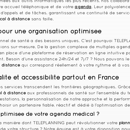
Formées aux outils informatiques les plus récents, nos collabor
re accueil téléphonique et de votre
agenda
. Leur polyvalenc
'appels et de tâches, garantissant une continuité de service
cal à distance
sans faille.
 pour une organisation optimisée
nnel de santé a des besoins uniques. C'est pourquoi TELEPL
tions sur-mesure. De la gestion complexe de multiples agend
 en place d'une plateforme de réservation en ligne intuitive 
. Besoin d'une assistance 24h/24 et 7j/7 ? Nous pouvons le fa
 distance
qui correspond réellement à votre rythme et à vos
ité et accessibilité partout en France
os services transcendent les frontières géographiques. Grâce
l à distance
aux professionnels de santé sur l'ensemble du te
stations, la personnalisation de notre approche et la perform
choisir un partenaire fiable, réactif et dédié à l'optimisation d
optimisée de votre agenda médical ?
 la manière dont TELEPLANNING peut révolutionner votre
plan
e de votre structure ? Notre équipe est à votre disposition p