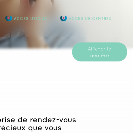
ACCÈS UBICLIC
ACCÈS UBICENTREX
Afficher le
Contact
numéro
 prise de rendez-vous
récieux que vous