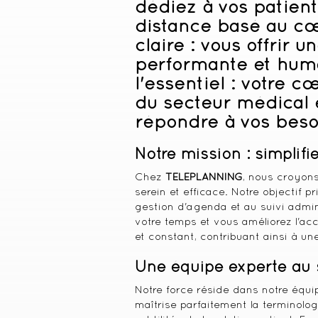
dédiez à vos patien
distance
basé au cœu
claire : vous offrir 
performante et huma
l'essentiel : votre 
du secteur médical 
répondre à vos beso
Notre mission : simplifi
Chez
TELEPLANNING
, nous croyons
serein et efficace. Notre objectif 
gestion d'agenda et au suivi admini
votre temps et vous améliorez l'acc
et constant, contribuant ainsi à un
Une équipe experte au s
Notre force réside dans notre équ
maîtrise parfaitement la terminolog